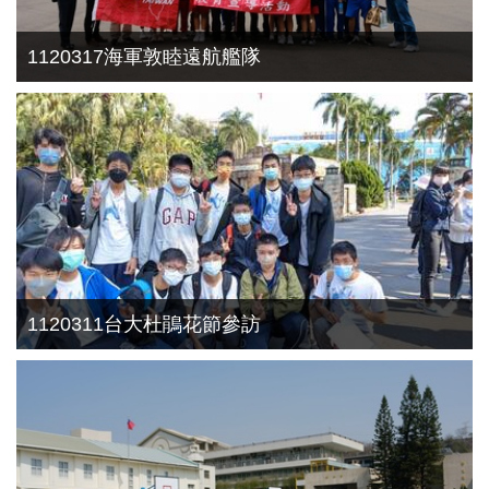
1120317海軍敦睦遠航艦隊
1120311台大杜鵑花節參訪