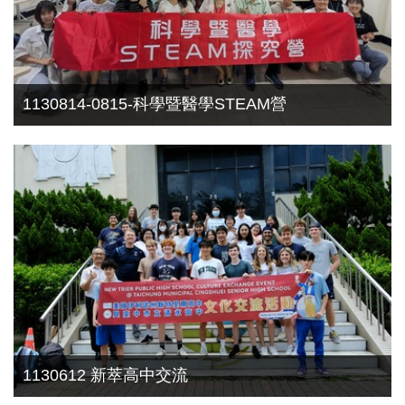
1130905-前導-跨校選修課程合作校際交流-新社、
1130814-0815-科學暨醫學STEAM營
弘文
1130612 新萃高中交流