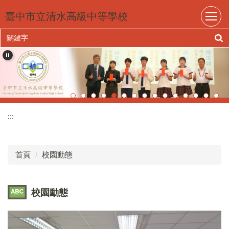
跳
臺中市立清水高級中等學校
到
主
要
內
容
區
:::
首頁
校園動態
校園動態