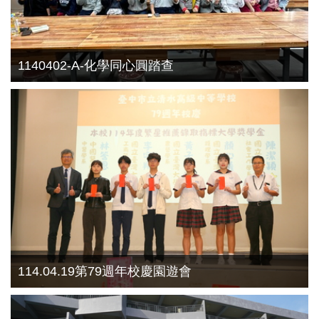
1140402-A-化學同心圓踏查
114.04.19第79週年校慶園遊會