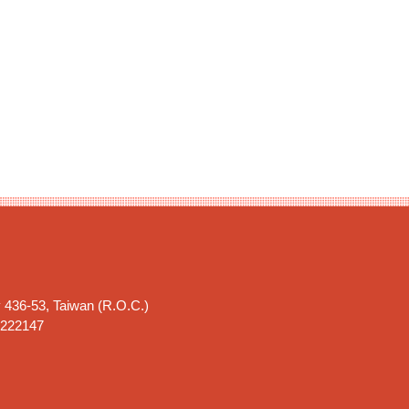
y 436-53, Taiwan (R.O.C.)
22147