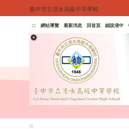
跳
臺中市立清水高級中等學校
到
主
要
:::
網站導覽
最新消息
回首頁
細說清中
內
容
區
:::