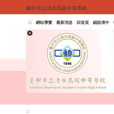
跳
臺中市立清水高級中等學校
到
主
要
:::
網站導覽
最新消息
回首頁
細說清中
內
容
區
:::