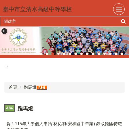
跳
臺中市立清水高級中等學校
到
主
要
內
容
區
:::
首頁
跑馬燈
跑馬燈
賀！115年大學個人申請 林祐羽(安和國中畢業) 錄取德國特羅