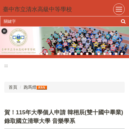
跳
臺中市立清水高級中等學校
到
主
要
內
容
區
:::
首頁
跑馬燈
賀！115年大學個人申請 韓栩辰(雙十國中畢業)
錄取國立清華大學 音樂學系