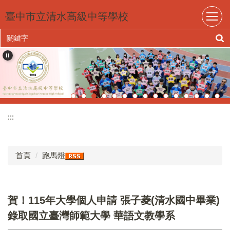
跳
臺中市立清水高級中等學校
到
主
要
內
容
區
:::
首頁
跑馬燈
賀！115年大學個人申請 張子菱(清水國中畢業)
錄取國立臺灣師範大學 華語文教學系