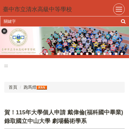
跳
臺中市立清水高級中等學校
到
主
要
內
容
區
:::
首頁
跑馬燈
賀！115年大學個人申請 戴偉倫(福科國中畢業)
錄取國立中山大學 劇場藝術學系