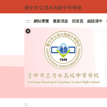
跳
臺中市立清水高級中等學校
到
主
要
:::
網站導覽
最新消息
回首頁
細說清中
內
容
區
:::