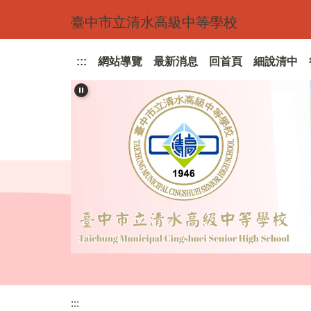
跳
臺中市立清水高級中等學校
到
主
要
:::
網站導覽
最新消息
回首頁
細說清中
內
容
區
:::