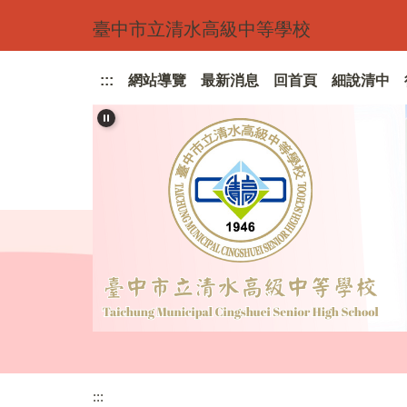
跳
臺中市立清水高級中等學校
到
主
要
:::
網站導覽
最新消息
回首頁
細說清中
內
容
區
:::