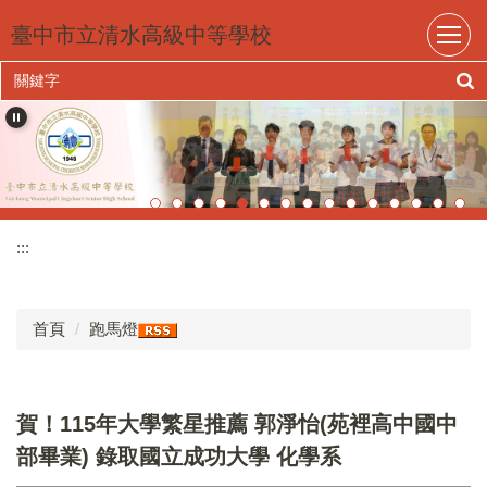
跳
臺中市立清水高級中等學校
到
主
要
內
容
區
:::
首頁
跑馬燈
賀！115年大學繁星推薦 郭淨怡(苑裡高中國中
部畢業) 錄取國立成功大學 化學系