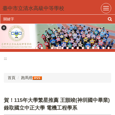
跳
臺中市立清水高級中等學校
到
主
要
內
容
區
:::
首頁
跑馬燈
賀！115年大學繁星推薦 王顗竣(神圳國中畢業)
錄取國立中正大學 電機工程學系